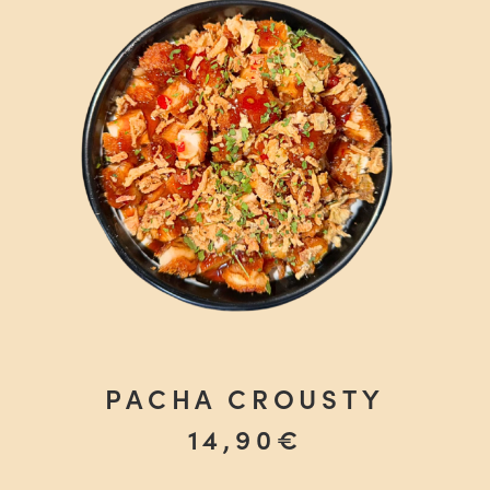
PACHA CROUSTY
AJOUTER AU PANIER
14,90
€