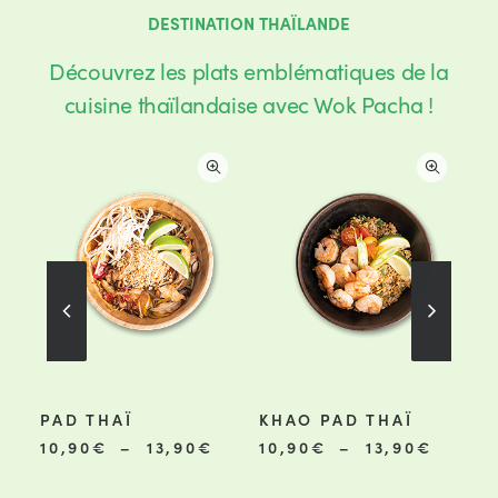
DESTINATION THAÏLANDE
Découvrez les plats emblématiques de la
cuisine thaïlandaise avec Wok Pacha !
Ce
Ce
Ce
PAD THAÏ
KHAO PAD THAÏ
BO
produit
produit
pro
CHOIX DES OPTIONS
CHOIX DES OPTIONS
a
a
a
Plage
Plage
10,90
€
–
13,90
€
10,90
€
–
13,90
€
11
de
de
plusieurs
plusieurs
plu
prix :
prix :
variations.
variations.
var