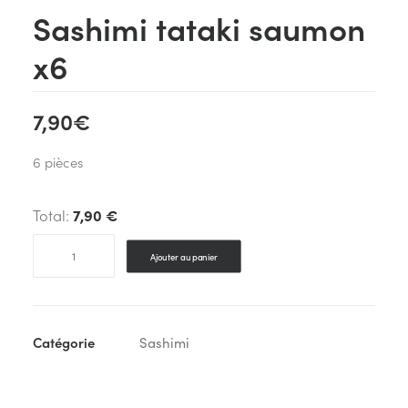
Sashimi tataki saumon
x6
7,90
€
6 pièces
Total:
7,90 €
quantité
Ajouter au panier
de
Sashimi
tataki
saumon
Catégorie
Sashimi
x6