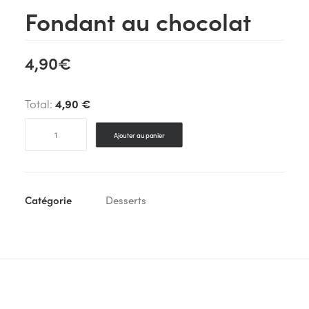
Fondant au chocolat
4,90
€
Total:
4,90 €
quantité
Ajouter au panier
de
Fondant
au
chocolat
Catégorie
Desserts