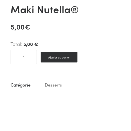
Maki Nutella®
5,00
€
Total:
5,00 €
quantité
Ajouter au panier
de
Maki
Nutella®
Catégorie
Desserts